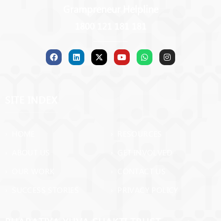
Grampreneur Helpline
1800 121 181 181
SITE INDEX
› HOME
› RESOURCES
› ABOUT US
› GET INVOLVED
› OUR WORK
› CONTACT US
› SUCCESS STORIES
› PRIVACY POLICY