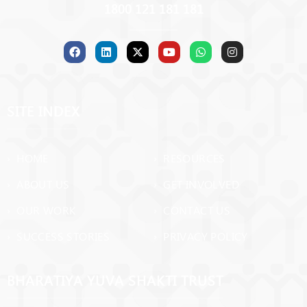
1800 121 181 181
SITE INDEX
› HOME
› RESOURCES
› ABOUT US
› GET INVOLVED
› OUR WORK
› CONTACT US
› SUCCESS STORIES
› PRIVACY POLICY
BHARATIYA YUVA SHAKTI TRUST