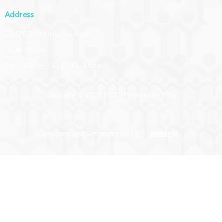
Address
23/26 Institutional Area,
Lodhi Road,
New Delhi – 110003, India
Copyright © 2026 BYST | Powered by BYST
Designed and Developed by