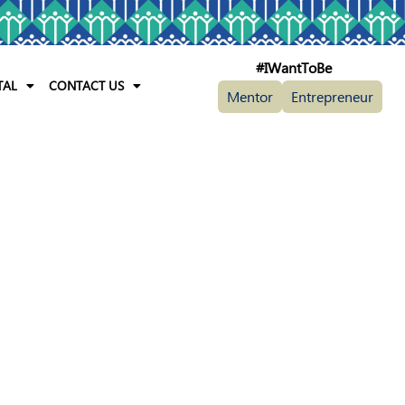
#IWantToBe
TAL
CONTACT US
Mentor
Entrepreneur