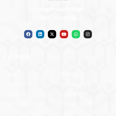
Grampreneur Helpline
1800 121 181 181
SITE INDEX
› HOME
› RESOURCES
› ABOUT US
› GET INVOLVED
› OUR WORK
› CONTACT US
› SUCCESS STORIES
› PRIVACY POLICY